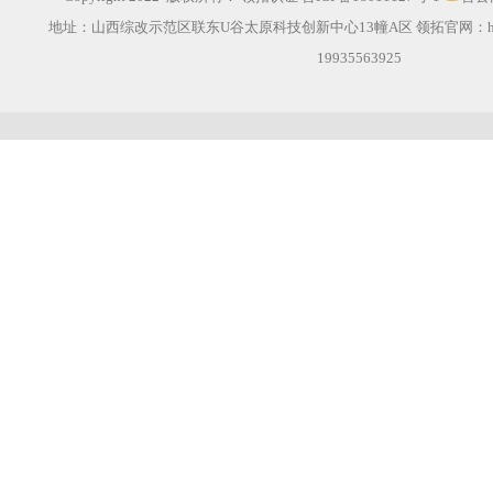
地址：山西综改示范区联东U谷太原科技创新中心13幢A区 领拓官网：
19935563925