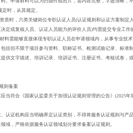
材料。申请材料可以为扫描件或照片，需内容完整，字迹清晰，不
规定时，从其规定。
证资质时，六类关键岗位专职认证人员(认证规则和认证方案制
证决定或复核人员、认证人员能力的评价人员)均需提交专业工作
实性材料需能够直接体现专职认证人员在申请领域内，从事专业技
，包括但不限于项目参与资料、职称证书、检测试验记录、标准
仅提供文字描述、培训记录、培训证书、注册证书、考核试卷，
证规则备案
应当符合《国家认监委关于加强认证规则管理的公告》(2025年
求。认证机构应当明确界定认证类别，不得将服务认证规则与产
证领域，严格依据服务认证领域划分要求备案认证规则。